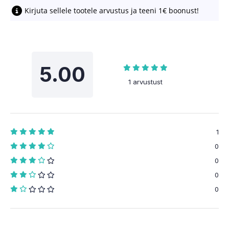
Kirjuta sellele tootele arvustus ja teeni 1€ boonust!
5.00
1 arvustust
1
0
0
0
0