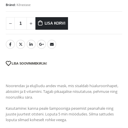
Bränd:
Kérastase
LISA KORVI
LISA SOOVINIMEKIRJA!
Noorendav ja elujõudu andev mask, mis sisaldab hüaluroonhapet,
abissiini ja E-vitamiini. Tagab pikaajalise niisutatuse, pehmuse ning
noorusliku sära.
Kasutamine: kanna peale šampooniga pesemist peanahale ning
juuste juurtest otsteni. Loputa 5 min möödudes. Silma sattudes
loputa silmad koheselt rohke veega.