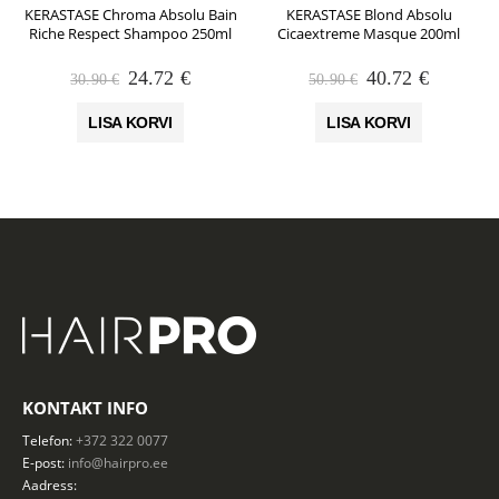
KERASTASE Chroma Absolu Bain
KERASTASE Blond Absolu
Riche Respect Shampoo 250ml
Cicaextreme Masque 200ml
Algne
Praegune
Algne
Praegun
24.72
€
40.72
€
30.90
€
50.90
€
hind
hind
hind
hind
oli:
on:
oli:
on:
LISA KORVI
LISA KORVI
30.90 €.
24.72 €.
50.90 €.
40.72 €.
KONTAKT INFO
Telefon:
+372 322 0077
E-post:
info@hairpro.ee
Aadress: