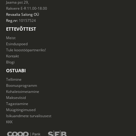
Jaama pst 29,
Rakvere E-R 11.00-18.00
Revaalia Salong
OÜ
Reg.nr:
10157524
ETTEVÕTTEST
Meist
Esinduspoed
Tule koostööpartneriks!
Kontakt
Blogi
OSTUABI
Tellimine
Boonusprogramm
Kohaletoimetamine
Makseviisid
Tagastamine
Müügitingimused
Isikuandmete turvalisusest
KKK