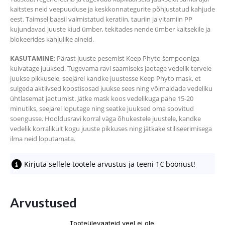
kaitstes neid veepuuduse ja keskkonnategurite põhjustatud kahjude
eest. Taimsel baasil valmistatud keratiin, tauriin ja vitamiin PP
kujundavad juuste kiud ümber, tekitades nende ümber kaitsekile ja
blokeerides kahjulike aineid.
KASUTAMINE:
Pärast juuste pesemist Keep Phyto šampooniga
kuivatage juuksed. Tugevama ravi saamiseks jaotage vedelik tervele
juukse pikkusele, seejärel kandke juustesse Keep Phyto mask, et
sulgeda aktiivsed koostisosad juukse sees ning võimaldada vedeliku
ühtlasemat jaotumist. Jätke mask koos vedelikuga pähe 15-20
minutiks, seejärel loputage ning seatke juuksed oma soovitud
soengusse. Hooldusravi korral väga õhukestele juustele, kandke
vedelik korralikult kogu juuste pikkuses ning jätkake stiliseerimisega
ilma neid loputamata.
Kirjuta sellele tootele arvustus ja teeni 1€ boonust!
Arvustused
Tooteülevaateid veel ei ole.