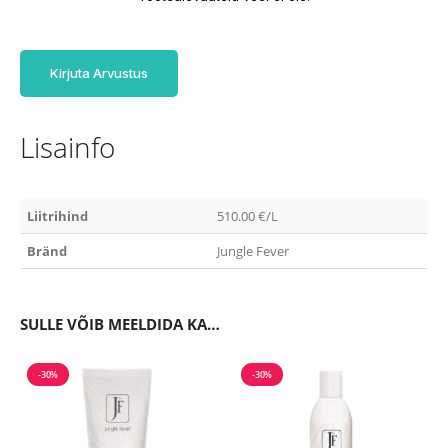
Kirjuta Arvustus
Lisainfo
Liitrihind
510.00 €/L
Bränd
Jungle Fever
SULLE VÕIB MEELDIDA KA…
-30%
-30%