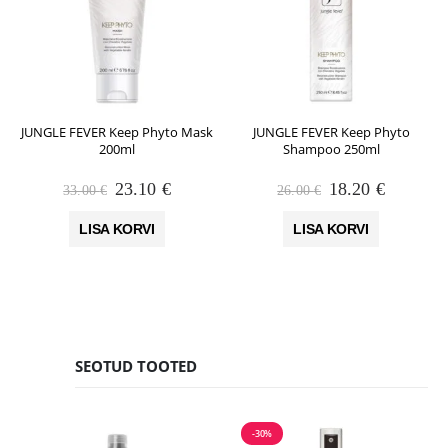
JUNGLE FEVER Keep Phyto Mask
JUNGLE FEVER Keep Phyto
200ml
Shampoo 250ml
Algne
Praegune
Algne
Praegun
23.10
€
18.20
€
33.00
€
26.00
€
hind
hind
hind
hind
oli:
on:
oli:
on:
LISA KORVI
LISA KORVI
33.00 €.
23.10 €.
26.00 €.
18.20 €.
SEOTUD TOOTED
-30%