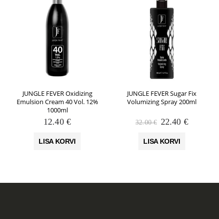
JUNGLE FEVER Oxidizing
JUNGLE FEVER Sugar Fix
Emulsion Cream 40 Vol. 12%
Volumizing Spray 200ml
1000ml
Algne
Praegun
12.40
€
22.40
€
32.00
€
hind
hind
oli:
on:
LISA KORVI
LISA KORVI
32.00 €.
22.40 €.