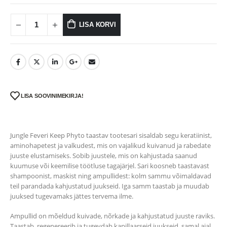
LISA KORVI
LISA SOOVINIMEKIRJA!
Jungle Feveri Keep Phyto taastav tootesari sisaldab segu keratiinist,
aminohapetest ja valkudest, mis on vajalikud kuivanud ja rabedate
juuste elustamiseks. Sobib juustele, mis on kahjustada saanud
kuumuse või keemilise töötluse tagajärjel. Sari koosneb taastavast
shampoonist, maskist ning ampullidest: kolm sammu võimaldavad
teil parandada kahjustatud juukseid. Iga samm taastab ja muudab
juuksed tugevamaks jättes tervema ilme.
Ampullid on mõeldud kuivade, nõrkade ja kahjustatud juuste raviks.
Taastab, regenereerib ja tugevdab kapillaarseid juukseid, samal ajal