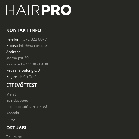
KONTAKT INFO
Telefon:
+372 322 0077
E-post:
info@hairpro.ee
Aadress:
Jaama pst 29,
Rakvere E-R 11.00-18.00
Revaalia Salong
OÜ
Reg.nr:
10157524
ETTEVÕTTEST
Meist
Esinduspoed
Tule koostööpartneriks!
Kontakt
Blogi
OSTUABI
Tellimine