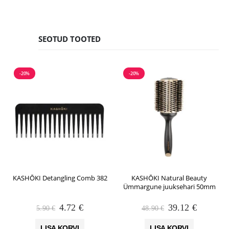
SEOTUD TOOTED
-20%
-20%
KASHŌKI Detangling Comb 382
KASHŌKI Natural Beauty
Ümmargune juuksehari 50mm
Algne
Praegune
Algne
Praegun
4.72
€
39.12
€
5.90
€
48.90
€
hind
hind
hind
hind
oli:
on:
oli:
on:
LISA KORVI
LISA KORVI