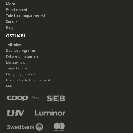
Meist
Esinduspoed
Tule koostööpartneriks!
Kontakt
Blogi
OSTUABI
Tellimine
Boonusprogramm
Kohaletoimetamine
Makseviisid
Tagastamine
Müügitingimused
Isikuandmete turvalisusest
KKK