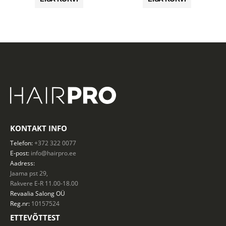
5.90 €.
4.72 €.
48.90 €.
39.12 €.
KONTAKT INFO
Telefon:
+372 322 0077
E-post:
info@hairpro.ee
Aadress:
Jaama pst 29,
Rakvere E-R 11.00-18.00
Revaalia Salong
OÜ
Reg.nr:
10157524
ETTEVÕTTEST