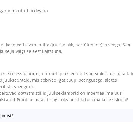
 garanteeritud niklivaba
det kosmeetikavahendite (juukselakk, parfüüm jne) ja veega. Samu
use ja valguse eest kaitstuna.
ukseaksessuaaride ja pruudi juukseehted spetsialist, kes kasuta
us juukseehteid, mis sobivad igat tüüpi soengutega, alates
riliste soenguni.
 peituvad
barrette
stiilis juukseklambrid on moemaailma uus
lmistatud Prantsusmaal. Lisage üks neist kohe oma kollektsiooni!
oonust!