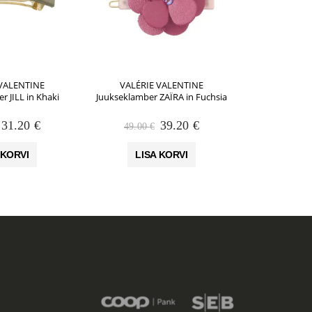
 VALENTINE
VALÉRIE VALENTINE
VALÉRI
r JILL in Khaki
Juukseklamber ZAÏRA in Fuchsia
Juukseklambe
Algne
Praegune
Algne
Praegune
31.20
€
39.20
€
49.00
€
49.00
hind
hind
hind
hind
oli:
on:
oli:
on:
 KORVI
LISA KORVI
LIS
39.00 €.
31.20 €.
49.00 €.
39.20 €.