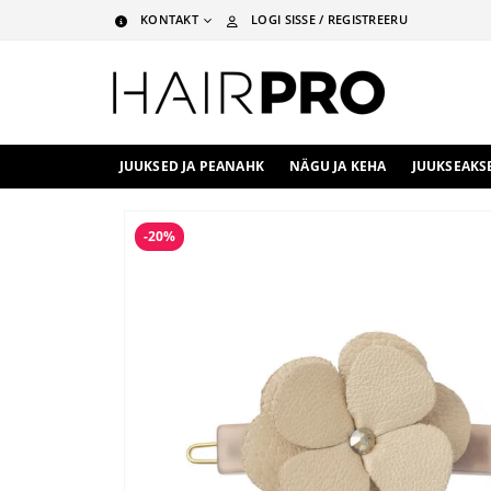
KONTAKT
LOGI SISSE / REGISTREERU
JUUKSED JA PEANAHK
NÄGU JA KEHA
JUUKSEAKS
-20%