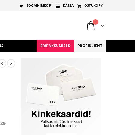
SOOVINIMEKIRI
KASSA
OSTUKORV
0
US
ERIPAKKUMISED
PROFIKLIENT
ki®