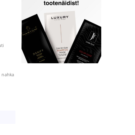
ti
b nahka