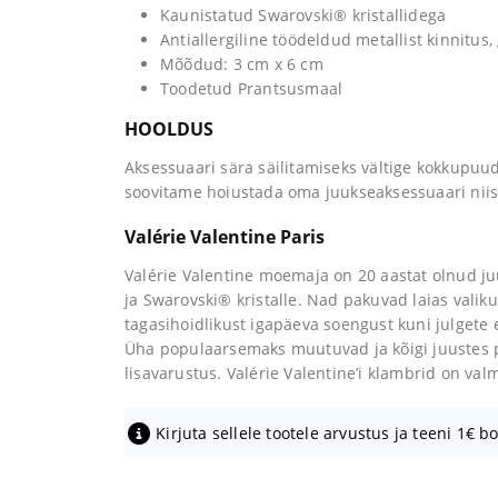
Kaunistatud Swarovski® kristallidega
Antiallergiline töödeldud metallist kinnitus,
Mõõdud: 3 cm x 6 cm
Toodetud Prantsusmaal
HOOLDUS
Aksessuaari sära säilitamiseks vältige kokkupuu
soovitame hoiustada oma juukseaksessuaari niisk
Valérie Valentine Paris
Valérie Valentine moemaja on 20 aastat olnud ju
ja Swarovski® kristalle. Nad pakuvad laias valik
tagasihoidlikust igapäeva soengust kuni julgete e
Üha populaarsemaks muutuvad ja kõigi juustes
lisavarustus. Valérie Valentine’i klambrid on va
Kirjuta sellele tootele arvustus ja teeni 1€ b