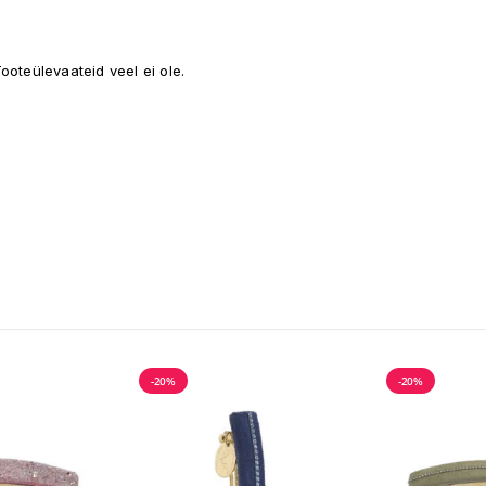
ooteülevaateid veel ei ole.
-20%
-20%