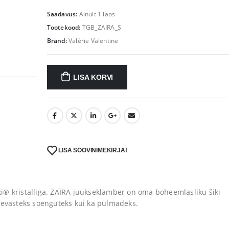
Saadavus:
Ainult 1 laos
Tootekood:
TGB_ZAIRA_S
Bränd:
Valérie Valentine
LISA KORVI
LISA SOOVINIMEKIRJA!
® kristalliga.
ZAÏRA juukseklamber on oma boheemlasliku šiki
päevasteks soenguteks kui ka pulmadeks.