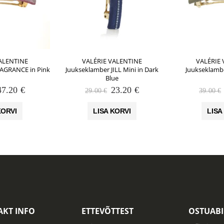
ALENTINE
VALÉRIE VALENTINE
VALÉRIE
AGRANCE in Pink
Juukseklamber JILL Mini in Dark
Juukseklambe
Blue
Algne
Praegune
Algne
Praegune
47.20
€
23.20
€
29.00
€
39.00
€
hind
hind
hind
hind
li:
on:
oli:
on:
KORVI
LISA KORVI
LISA
59.00 €.
47.20 €.
29.00 €.
23.20 €.
KT INFO
ETTEVÕTTEST
OSTUABI