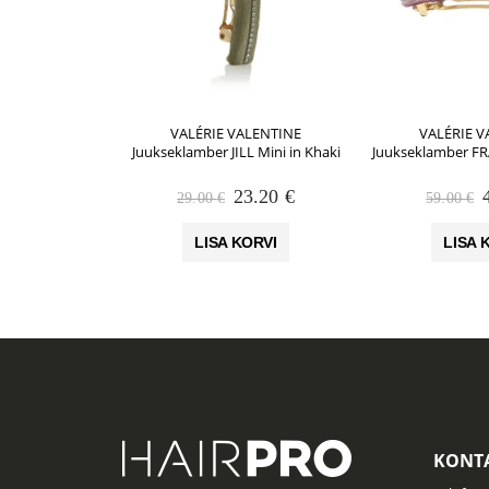
VALÉRIE VALENTINE
VALÉRIE V
Juukseklamber JILL Mini in Khaki
Juukseklamber FR
Algne
Praegune
23.20
€
29.00
€
59.00
€
hind
hind
oli:
on:
o
LISA KORVI
LISA 
29.00 €.
23.20 €.
KONTA