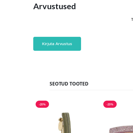
Arvustused
T
Kirjuta Arvustus
SEOTUD TOOTED
-20%
-20%