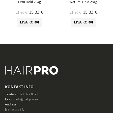
Firm Hold 284g
Natural Hold 284g
Algne
Praegune
Algne
Praegun
15.33
€
15.33
€
21.90
€
21.90
€
hind
hind
hind
hind
oli:
on:
oli:
on:
LISA KORVI
LISA KORVI
21.90 €.
15.33 €.
21.90 €.
15.33 €.
KONTAKT INFO
Telefon:
+372 322 0077
E-post:
info@hairpro.ee
Aadress:
Jaama pst 29,