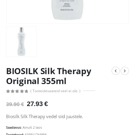
BIOSILK Silk Therapy
Original 355ml
( Tooteülevaateid veel ei ole. )
0
out of 5
Algne
Praegune
27.93
€
39.90
€
hind
hind
oli:
on:
Biosilk Silk Therapy vedel siid juustele.
39.90 €.
27.93 €.
Saadavus:
Ainult 2 laos
Tootekood:
633911744956