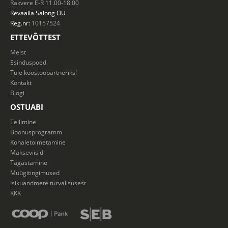
Rakvere E-R 11.00-18.00
Revaalia Salong
OÜ
Reg.nr:
10157524
ETTEVÕTTEST
Meist
Esinduspoed
Tule koostööpartneriks!
Kontakt
Blogi
OSTUABI
Tellimine
Boonusprogramm
Kohaletoimetamine
Makseviisid
Tagastamine
Müügitingimused
Isikuandmete turvalisusest
KKK