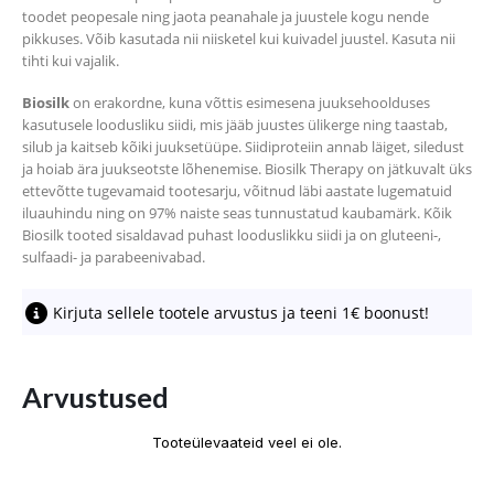
toodet peopesale ning jaota peanahale ja juustele kogu nende
pikkuses. Võib kasutada nii niisketel kui kuivadel juustel. Kasuta nii
tihti kui vajalik.
Biosilk
on erakordne, kuna võttis esimesena juuksehoolduses
kasutusele loodusliku siidi, mis jääb juustes ülikerge ning taastab,
silub ja kaitseb kõiki juuksetüüpe. Siidiproteiin annab läiget, siledust
ja hoiab ära juukseotste lõhenemise. Biosilk Therapy on jätkuvalt üks
ettevõtte tugevamaid tootesarju, võitnud läbi aastate lugematuid
iluauhindu ning on 97% naiste seas tunnustatud kaubamärk. Kõik
Biosilk tooted sisaldavad puhast looduslikku siidi ja on gluteeni-,
sulfaadi- ja parabeenivabad.
Kirjuta sellele tootele arvustus ja teeni 1€ boonust!
Arvustused
Tooteülevaateid veel ei ole.