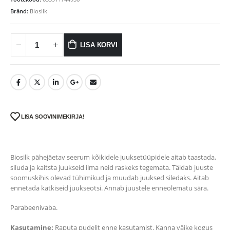
Bränd:
Biosilk
LISA KORVI
LISA SOOVINIMEKIRJA!
Biosilk pähejäetav seerum kõikidele juuksetüüpidele aitab taastada,
siluda ja kaitsta juukseid ilma neid raskeks tegemata. Täidab juuste
soomuskihis olevad tühimikud ja muudab juuksed siledaks. Aitab
ennetada katkiseid juukseotsi. Annab juustele enneolematu sära.
Parabeenivaba.
Kasutamine:
Raputa pudelit enne kasutamist. Kanna väike kogus