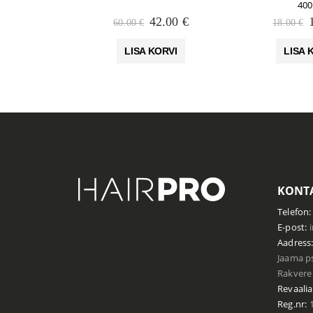
400
Algne
Praegune
42.00
€
60.00
€
18.00
€
hind
hind
oli:
on:
o
LISA KORVI
LISA 
60.00 €.
42.00 €.
KONTA
Telefon:
E-post:
Aadress
Jaama ps
Rakvere 
Revaalia
Reg.nr:
1