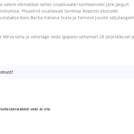
 valem võimaldab selles sisalduvatel toimeainetel järk-järgult
ndumise. Plaastrid sisaldavad Serenoa Repensi ekstrakti.
tatakse koos Barba Italiana Scala ja Farnese juuste väljalangem
e kõrva taha ja vahetage seda igapäev vähemalt 28 järjestikusel 
oonust!
ooteülevaateid veel ei ole.