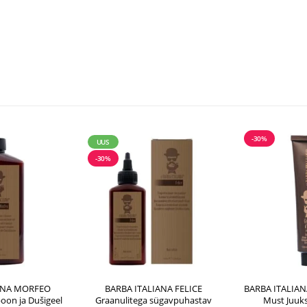
-30%
UUS
-30%
ANA MORFEO
BARBA ITALIANA FELICE
BARBA ITALIA
on ja Dušigeel
Graanulitega sügavpuhastav
Must Juuk