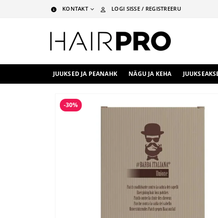
KONTAKT
LOGI SISSE / REGISTREERU
JUUKSED JA PEANAHK
NÄGU JA KEHA
JUUKSEAKS
-30%