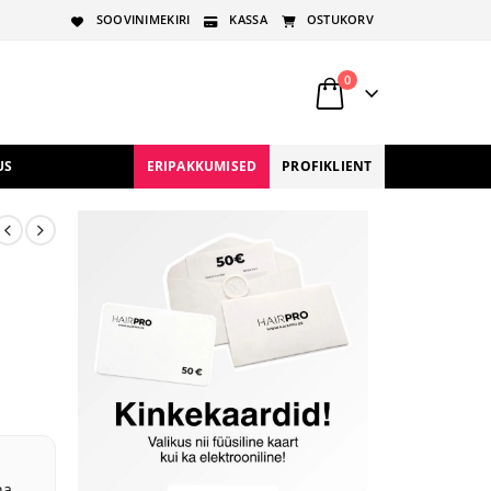
SOOVINIMEKIRI
KASSA
OSTUKORV
0
US
ERIPAKKUMISED
PROFIKLIENT
na