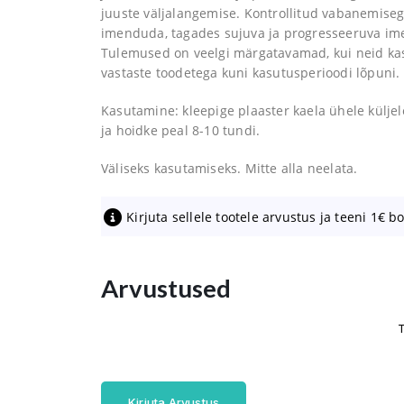
juuste väljalangemise. Kontrollitud vabanemisega
imenduda, tagades sujuva ja progresseeruva ime
Tulemused on veelgi märgatavamad, kui neid kasu
vastaste toodetega kuni kasutusperioodi lõpuni.
Kasutamine: kleepige plaaster kaela ühele küljel
ja hoidke peal 8-10 tundi.
Väliseks kasutamiseks. Mitte alla neelata.
Kirjuta sellele tootele arvustus ja teeni 1€ b
Arvustused
T
Kirjuta Arvustus