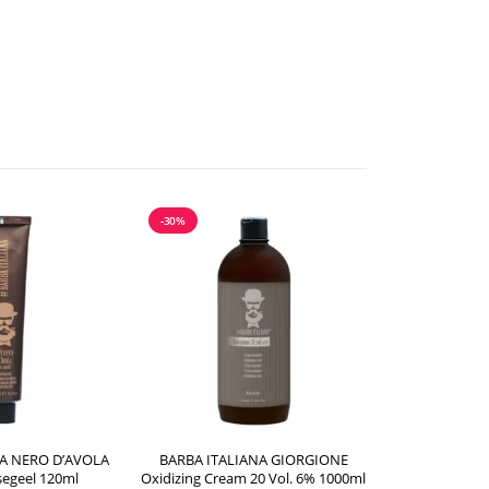
-30%
-30%
NA NERO D’AVOLA
BARBA ITALIANA GIORGIONE
BARBA ITA
segeel 120ml
Oxidizing Cream 20 Vol. 6% 1000ml
Hõbeša