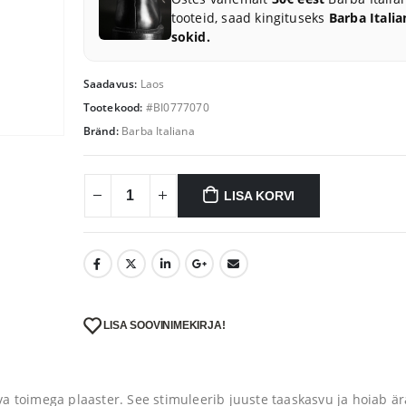
tooteid, saad kingituseks
Barba Italia
sokid.
Saadavus:
Laos
Tootekood:
#BI0777070
Bränd:
Barba Italiana
LISA KORVI
LISA SOOVINIMEKIRJA!
a toimega plaaster. See stimuleerib juuste taaskasvu ja hoiab är