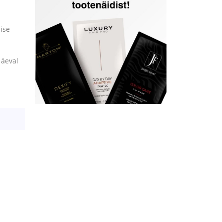
ise
päeval