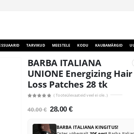
ESSUAARID
TARVIKUD
MEESTELE
KODU
KAUBAMÄRGID
U
BARBA ITALIANA
UNIONE Energizing Hair
Loss Patches 28 tk
( Tooteülevaateid veel ei ole. )
0
out of 5
Algne
Praegune
28.00
€
40.00
€
hind
hind
oli:
on:
BARBA ITALIANA KINGITUS!
40.00 €.
28.00 €.
Ostes vähemalt
30€ eest
Barba Italia