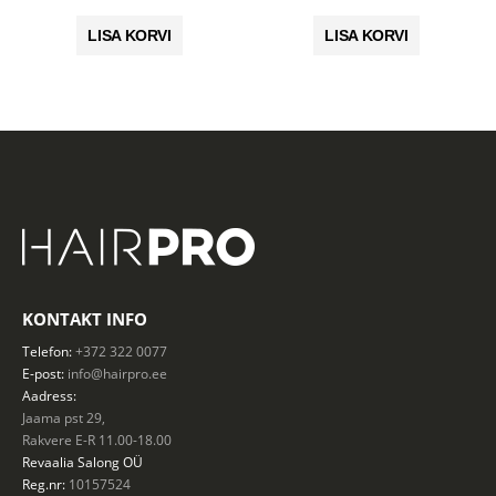
hind
hind
hind
hind
oli:
on:
oli:
on:
LISA KORVI
LISA KORVI
8.90 €.
7.12 €.
4.90 €.
3.92 €.
KONTAKT INFO
Telefon:
+372 322 0077
E-post:
info@hairpro.ee
Aadress:
Jaama pst 29,
Rakvere E-R 11.00-18.00
Revaalia Salong
OÜ
Reg.nr:
10157524