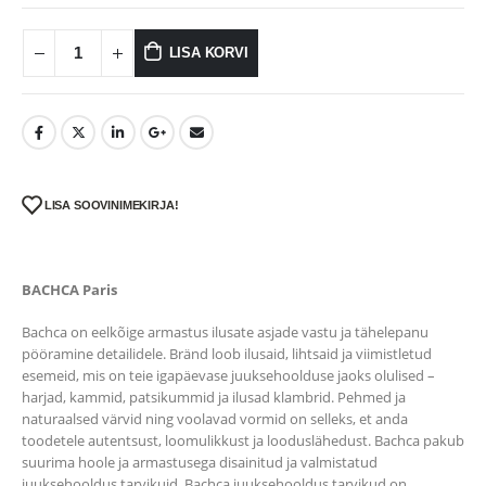
LISA KORVI
LISA SOOVINIMEKIRJA!
BACHCA Paris
Bachca on eelkõige armastus ilusate asjade vastu ja tähelepanu
pööramine detailidele. Bränd loob ilusaid, lihtsaid ja viimistletud
esemeid, mis on teie igapäevase juuksehoolduse jaoks olulised –
harjad, kammid, patsikummid ja ilusad klambrid. Pehmed ja
naturaalsed värvid ning voolavad vormid on selleks, et anda
toodetele autentsust, loomulikkust ja looduslähedust. Bachca pakub
suurima hoole ja armastusega disainitud ja valmistatud
juuksehooldus tarvikuid. Bachca juuksehooldus tarvikud on