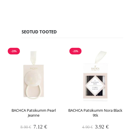
SEOTUD TOOTED
-20%
-20%
BACHCA Patsikumm Pearl
BACHCA Patsikumm Nora Black
Jeanne
9tk
Algne
Praegune
Algne
Praegune
7.12
€
3.92
€
8.90
€
4.90
€