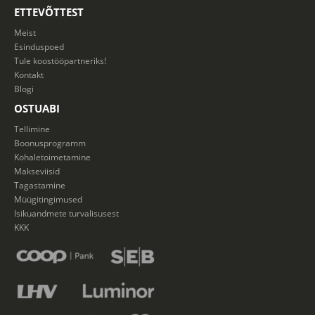
ETTEVÕTTEST
Meist
Esinduspoed
Tule koostööpartneriks!
Kontakt
Blogi
OSTUABI
Tellimine
Boonusprogramm
Kohaletoimetamine
Makseviisid
Tagastamine
Müügitingimused
Isikuandmete turvalisusest
KKK