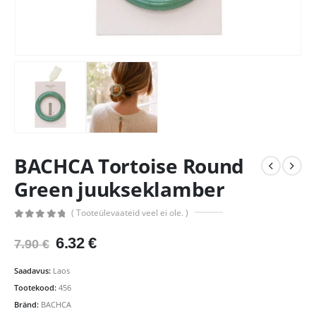
BACHCA Tortoise Round
Green juukseklamber
( Tooteülevaateid veel ei ole. )
0
out of 5
Algne
Praegune
6.32
€
7.90
€
hind
hind
oli:
on:
Saadavus:
Laos
7.90 €.
6.32 €.
Tootekood:
456
Bränd:
BACHCA