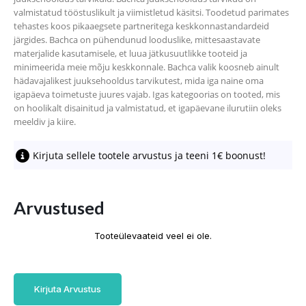
valmistatud tööstuslikult ja viimistletud käsitsi. Toodetud parimates
tehastes koos pikaaegsete partneritega keskkonnastandardeid
järgides. Bachca on pühendunud looduslike, mittesaastavate
materjalide kasutamisele, et luua jätkusuutlikke tooteid ja
minimeerida meie mõju keskkonnale. Bachca valik koosneb ainult
hädavajalikest juuksehooldus tarvikutest, mida iga naine oma
igapäeva toimetuste juures vajab. Igas kategoorias on tooted, mis
on hoolikalt disainitud ja valmistatud, et igapäevane ilurutiin oleks
meeldiv ja kiire.
Kirjuta sellele tootele arvustus ja teeni 1€ boonust!
Arvustused
Tooteülevaateid veel ei ole.
Kirjuta Arvustus