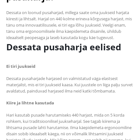
Dessata on loonud pusaharjad, millega saate oma juukseid harjata
kiiresti ja lihtsalt. Harjal on 440 kolme erineva kõrgusega harjast, mis
tänu oma innovaatilisusele, ei tiri ega lõhu juukseid. Veelgi enam,
tänu oma ergonoomilisele ilma käepidemeta disainile, ühildub
ideaalselt peopesaga ja laseb kasutada kogu käe tugevust.
Dessata pusaharja eelised
Ei tiri juukseid
Dessata pusaharjade harjased on valmistatud väga elastsest
materjalist, mis ei tiri juukseid kaasa. Kui juustele on liiga palju survet
avaldatud, painduvad harjased ilma neid katki tõmbamata.
Kiire ja lihtne kasutada
Hari kasutab pusade harutamiseks 440 harjast, mida on 5 korda
rohkem, kui traditsioonilisel juukseharjal. See tagab kiirema ja
lihtsama pusade lahti harutamise. Ilma käepidemeta ergonoomiline
disain sobib ideaalselt käega, nii on võimalik lihtsamini juukseid
harjates jõudu jaotada. Mis kõige parem – see sobib nii parema- kui