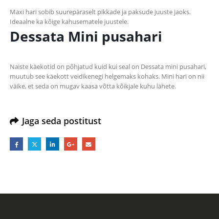
Maxi hari sobib suurepäraselt pikkade ja paksude juuste jaoks.
Ideaalne ka kõige kahusematele juustele.
Dessata Mini pusahari
Naiste käekotid on põhjatud kuid kui seal on Dessata mini pusahari,
muutub see käekott veidikenegi helgemaks kohaks. Mini hari on nii
väike, et seda on mugav kaasa võtta kõikjale kuhu lähete.
Jaga seda postitust