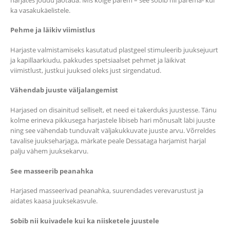
ka vasakukäelistele.
Pehme ja läikiv viimistlus
Harjaste valmistamiseks kasutatud plastgeel stimuleerib juuksejuurt
ja kapillaarkiudu, pakkudes spetsiaalset pehmet ja läikivat
viimistlust, justkui juuksed oleks just sirgendatud.
Vähendab juuste väljalangemist
Harjased on disainitud selliselt, et need ei takerduks juustesse. Tänu
kolme erineva pikkusega harjastele libiseb hari mõnusalt läbi juuste
ning see vähendab tunduvalt väljakukkuvate juuste arvu. Võrreldes
tavalise juukseharjaga, märkate peale Dessataga harjamist harjal
palju vähem juuksekarvu.
See masseerib peanahka
Harjased masseerivad peanahka, suurendades verevarustust ja
aidates kaasa juuksekasvule.
Sobib nii kuivadele kui ka niisketele juustele