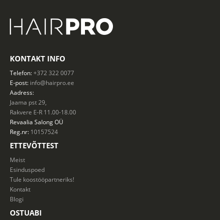
KONTAKT INFO
Telefon:
+372 322 0077
E-post:
info@hairpro.ee
Aadress:
Jaama pst 29,
Rakvere E-R 11.00-18.00
Revaalia Salong
OÜ
Reg.nr:
10157524
ETTEVÕTTEST
Meist
Esinduspoed
Tule koostööpartneriks!
Kontakt
Blogi
OSTUABI