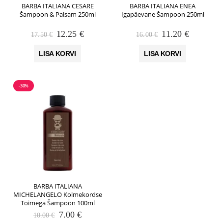
BARBA ITALIANA CESARE
BARBA ITALIANA ENEA
Šampoon & Palsam 250ml
Igapäevane Šampoon 250ml
Algne
Praegune
Algne
Praegun
12.25
€
11.20
€
17.50
€
16.00
€
hind
hind
hind
hind
oli:
on:
oli:
on:
LISA KORVI
LISA KORVI
17.50 €.
12.25 €.
16.00 €.
11.20 €.
-30%
BARBA ITALIANA
MICHELANGELO Kolmekordse
Toimega Šampoon 100ml
Algne
Praegune
7.00
€
10.00
€