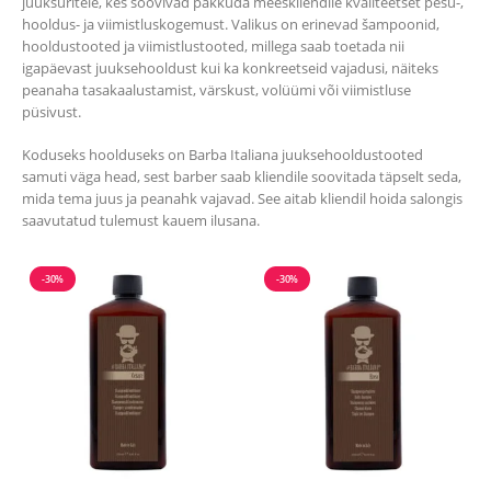
juuksuritele, kes soovivad pakkuda meeskliendile kvaliteetset pesu-,
hooldus- ja viimistluskogemust. Valikus on erinevad šampoonid,
hooldustooted ja viimistlustooted, millega saab toetada nii
igapäevast juuksehooldust kui ka konkreetseid vajadusi, näiteks
peanaha tasakaalustamist, värskust, volüümi või viimistluse
püsivust.
Koduseks hoolduseks on Barba Italiana juuksehooldustooted
samuti väga head, sest barber saab kliendile soovitada täpselt seda,
mida tema juus ja peanahk vajavad. See aitab kliendil hoida salongis
saavutatud tulemust kauem ilusana.
-30%
-30%