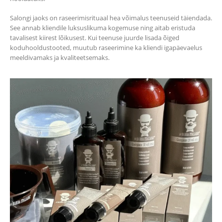
Salongi jaoks on raseerimisrituaal hea võimalus teenuseid täiendada.
See annab kliendile luksuslikuma kogemuse ning aitab eristuda
tavalisest kiirest lõikusest. Kui teenuse juurde lisada õiged
koduhooldustooted, muutub raseerimine ka kliendi igapäevaelus
meeldivamaks ja kvaliteetsemaks.