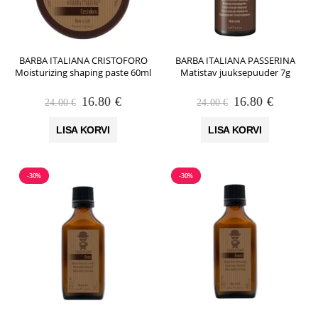
BARBA ITALIANA CRISTOFORO
BARBA ITALIANA PASSERINA
Moisturizing shaping paste 60ml
Matistav juuksepuuder 7g
Algne
Praegune
Algne
Praegun
16.80
€
16.80
€
24.00
€
24.00
€
hind
hind
hind
hind
oli:
on:
oli:
on:
LISA KORVI
LISA KORVI
24.00 €.
16.80 €.
24.00 €.
16.80 €.
-30%
-30%