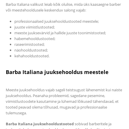
Barba Italiana valikust leiab kõik olulise, mida üks kaasaegne barber
või meestehooldusele keskenduv salong vajab:
professionaalsed juuksehooldustooted meestele;
juuste viimistlustooted;
meeste juuksevärvid ja hallide juuste toonimistooted;
habemehooldustooted;
raseerimistooted;
näohooldustooted;
kehahooldustooted.
Barba Italiana juuksehooldus meestele
Meeste juuksehooldus vajab sageli teistsugust lähenemist kui naiste
juuksehooldus. Peanaha probleemid, sagedane pesemine,
viimistlustoodete kasutamine ja lühemad lõikused tähendavad, et
tooted peavad olema tõhusad, mugavad ja professionaalse
tulemusega.
Barba Italiana juuksehooldustooted
sobivad barberitele ja