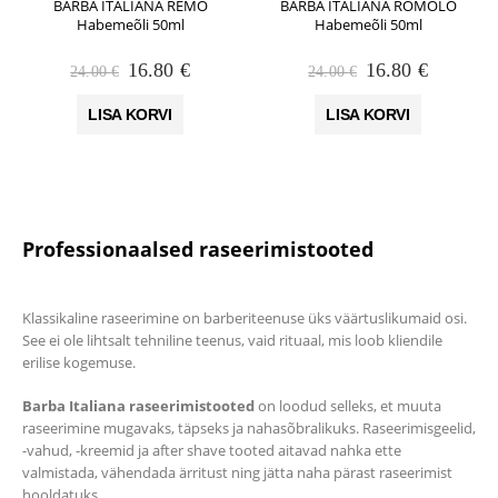
BARBA ITALIANA REMO
BARBA ITALIANA ROMOLO
Habemeõli 50ml
Habemeõli 50ml
Algne
Praegune
Algne
Praegun
16.80
€
16.80
€
24.00
€
24.00
€
hind
hind
hind
hind
oli:
on:
oli:
on:
LISA KORVI
LISA KORVI
24.00 €.
16.80 €.
24.00 €.
16.80 €.
Professionaalsed raseerimistooted
Klassikaline raseerimine on barberiteenuse üks väärtuslikumaid osi.
See ei ole lihtsalt tehniline teenus, vaid rituaal, mis loob kliendile
erilise kogemuse.
Barba Italiana raseerimistooted
on loodud selleks, et muuta
raseerimine mugavaks, täpseks ja nahasõbralikuks. Raseerimisgeelid,
-vahud, -kreemid ja after shave tooted aitavad nahka ette
valmistada, vähendada ärritust ning jätta naha pärast raseerimist
hooldatuks.