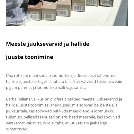
Meeste juuksevärvid ja hallide
juuste toonimine
Üha rohkem mehi soovib loomulikku ja diskreetset lahendust
hallidele juustele. Sageli ei taheta täielikult värvitud tulemust, vaid
pigem pehmet ja loomulikku halli hajutamist.
Barba Italiana valikus on professionaalsed meeste juuksevärvid ja
hallide juuste toonimise lahendused, mis sobivad barberitele ja
juuksuritele, kes soovivad pakkuda meeskliendile loomulikku
tulemust. Sellised teenused on eriti head meestele, kes soovivad
värskemat välimust, kuid ei taha, et juuksevärv jääks liiga
silmatorkav.