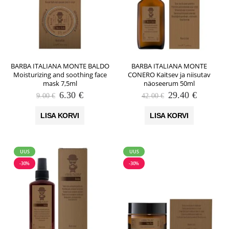
BARBA ITALIANA MONTE BALDO
BARBA ITALIANA MONTE
Moisturizing and soothing face
CONERO Kaitsev ja niisutav
mask 7,5ml
näoseerum 50ml
Algne
Praegune
Algne
Praegun
6.30
€
29.40
€
9.00
€
42.00
€
hind
hind
hind
hind
oli:
on:
oli:
on:
LISA KORVI
LISA KORVI
9.00 €.
6.30 €.
42.00 €.
29.40 €.
UUS
UUS
-30%
-30%