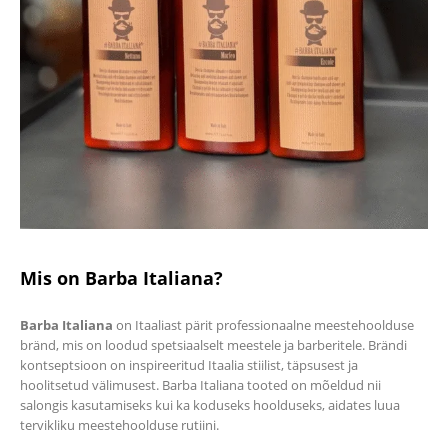
Mis on Barba Italiana?
Barba Italiana
on Itaaliast pärit professionaalne meestehoolduse
bränd, mis on loodud spetsiaalselt meestele ja barberitele. Brändi
kontseptsioon on inspireeritud Itaalia stiilist, täpsusest ja
hoolitsetud välimusest. Barba Italiana tooted on mõeldud nii
salongis kasutamiseks kui ka koduseks hoolduseks, aidates luua
tervikliku meestehoolduse rutiini.