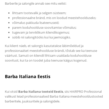
Barberile ja salongile annab see mitu eelist:
lihtsam tootevalik ja selgem süsteem;
professionaalne bränd, mis on loodud meestehoolduseks;
võimalus pakkuda lisateenuseid;
parem koduhoolduse soovitamise võimalus;
tugevam ja terviklikum kliendikogemus;
sobib nii salongitööks kui ka jaemüügiks.
Kui klient näeb, et salongis kasutatakse läbimõeldud ja
professionaalset meestehoolduse brändi, tõstab see ka teenuse
väärtust. Samuti on kliendil lihtsam usaldada koduhoolduse
soovitust, kui ta on toodet juba teenuse käigus kogenud.
Barba Italiana Eestis
Kui otsid
Barba Italiana tooteid Eestis
, siis HAIRPRO Professional
valikust leiad professionaalsed Barba Italiana meestehooldustooted
barberitele, juuksuritele ja salongidele.