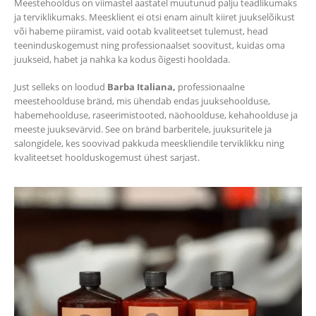
Meestehooldus on viimastel aastatel muutunud palju teadlikumaks
ja terviklikumaks. Meesklient ei otsi enam ainult kiiret juukselõikust
või habeme piiramist, vaid ootab kvaliteetset tulemust, head
teeninduskogemust ning professionaalset soovitust, kuidas oma
juukseid, habet ja nahka ka kodus õigesti hooldada.
Just selleks on loodud
Barba Italiana,
professionaalne
meestehoolduse bränd, mis ühendab endas juuksehoolduse,
habemehoolduse, raseerimistooted, näohoolduse, kehahoolduse ja
meeste juuksevärvid. See on bränd barberitele, juuksuritele ja
salongidele, kes soovivad pakkuda meeskliendile terviklikku ning
kvaliteetset hoolduskogemust ühest sarjast.