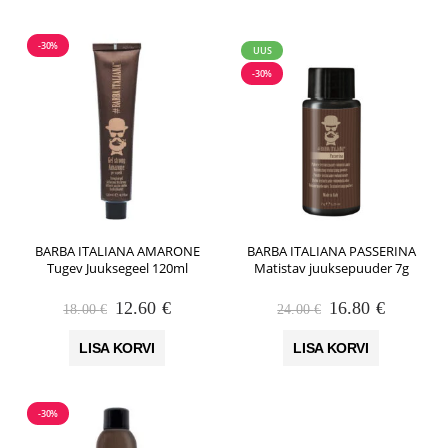
-30%
UUS
-30%
BARBA ITALIANA AMARONE
BARBA ITALIANA PASSERINA
Tugev Juuksegeel 120ml
Matistav juuksepuuder 7g
Algne
Praegune
Algne
Praegun
12.60
€
16.80
€
18.00
€
24.00
€
hind
hind
hind
hind
oli:
on:
oli:
on:
LISA KORVI
LISA KORVI
18.00 €.
12.60 €.
24.00 €.
16.80 €.
-30%