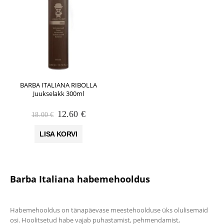
BARBA ITALIANA RIBOLLA
Juukselakk 300ml
Algne
Praegune
12.60
€
18.00
€
hind
hind
oli:
on:
LISA KORVI
18.00 €.
12.60 €.
Barba Italiana habemehooldus
Habemehooldus on tänapäevase meestehoolduse üks olulisemaid
osi. Hoolitsetud habe vajab puhastamist, pehmendamist,