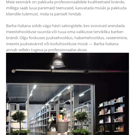
Meie eesmärk on pakkuda professionaalidele kvaliteetseid brände,
millega saab luua paremaid teenuseid, kasvatada müüki ja pakkuda
kliendile tulemust, mida ta päriselt hindab.
Barba Italiana sobib väga hästi salongidele, kes soovivad arendada
meestehoolduse suunda või tuua oma valikusse tervikliku barber-
brändi. Olgu fookuses juuksehooldus, habemehooldus, raseerimine,
meeste juuksevärvid või koduhoolduse müük — Barba Italiana
annab selleks tugeva ja professionaalse aluse.