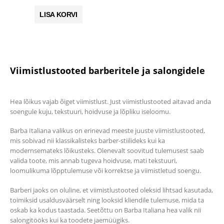
hind
hind
oli:
on:
LISA KORVI
10.00 €.
7.00 €.
Viimistlustooted barberitele ja salongidele
Hea lõikus vajab õiget viimistlust. Just viimistlustooted aitavad anda
soengule kuju, tekstuuri, hoidvuse ja lõpliku iseloomu.
Barba Italiana valikus on erinevad meeste juuste viimistlustooted,
mis sobivad nii klassikalisteks barber-stiilideks kui ka
modernsemateks lõikusteks. Olenevalt soovitud tulemusest saab
valida toote, mis annab tugeva hoidvuse, mati tekstuuri,
loomulikuma lõpptulemuse või korrektse ja viimistletud soengu.
Barberi jaoks on oluline, et viimistlustooted oleksid lihtsad kasutada,
toimiksid usaldusväärselt ning looksid kliendile tulemuse, mida ta
oskab ka kodus taastada. Seetõttu on Barba Italiana hea valik nii
salongitööks kui ka toodete jaemüügiks.