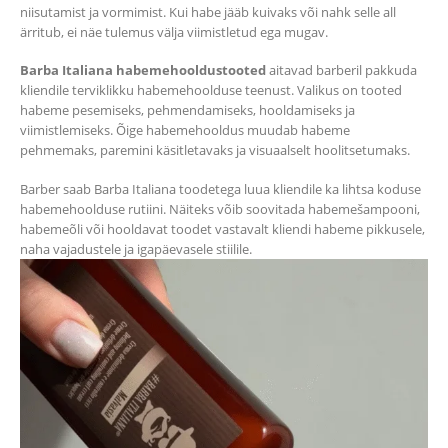
niisutamist ja vormimist. Kui habe jääb kuivaks või nahk selle all
ärritub, ei näe tulemus välja viimistletud ega mugav.
Barba Italiana habemehooldustooted
aitavad barberil pakkuda
kliendile terviklikku habemehoolduse teenust. Valikus on tooted
habeme pesemiseks, pehmendamiseks, hooldamiseks ja
viimistlemiseks. Õige habemehooldus muudab habeme
pehmemaks, paremini käsitletavaks ja visuaalselt hoolitsetumaks.
Barber saab Barba Italiana toodetega luua kliendile ka lihtsa koduse
habemehoolduse rutiini. Näiteks võib soovitada habemešampooni,
habemeõli või hooldavat toodet vastavalt kliendi habeme pikkusele,
naha vajadustele ja igapäevasele stiilile.