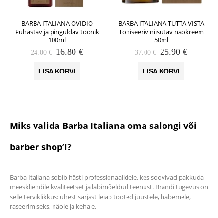
BARBA ITALIANA OVIDIO
BARBA ITALIANA TUTTA VISTA
Puhastav ja pinguldav toonik
Toniseeriv niisutav näokreem
100ml
50ml
Algne
Praegune
Algne
Praegun
16.80
€
25.90
€
24.00
€
37.00
€
hind
hind
hind
hind
oli:
on:
oli:
on:
LISA KORVI
LISA KORVI
24.00 €.
16.80 €.
37.00 €.
25.90 €.
Miks valida Barba Italiana oma salongi või
barber shop’i?
Barba Italiana sobib hästi professionaalidele, kes soovivad pakkuda
meeskliendile kvaliteetset ja läbimõeldud teenust. Brändi tugevus on
selle terviklikkus: ühest sarjast leiab tooted juustele, habemele,
raseerimiseks, näole ja kehale.