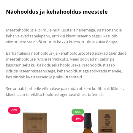
Näohooldus ja kehahooldus meestele
Meestehooldus ei piirdu ainult juuste ja habemega. Ka näonahk ja
keha vajavad tähelepanu, eriti kui klient raseerib sageli, kasutab
viimistlustooteid või puutub kokku külma, tuule ja kuiva õhuga.
Barba Italiana näohooldus- ja kehahooldustooted aitavad täiendada
meestehoolduse rutiini terviklikuks. Need sobivad nii salongis
kasutamiseks kui ka koduseks hoolduseks. Näohooldust saab
siduda raseerimisteenusega, kehahooldust aga soovitada mehele,
kes hindab kvaliteetseid ja praktilisi tooteid.
See annab barberile võimaluse pakkuda rohkem kui lihtsalt lõikust,
klient saab tervikliku hoolduskogemuse ühest brändist.
-30%
UUS
-30%