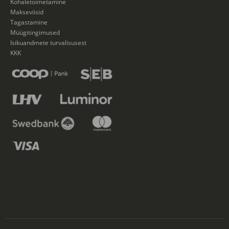
Kohaletoimetamine
Makseviisid
Tagastamine
Müügitingimused
Isikuandmete turvalisusest
KKK