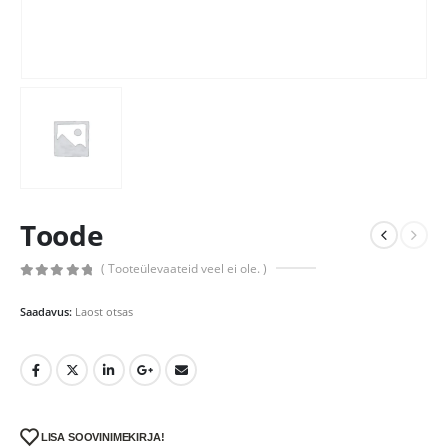
Toode
( Tooteülevaateid veel ei ole. )
0
out of 5
Saadavus:
Laost otsas
LISA SOOVINIMEKIRJA!