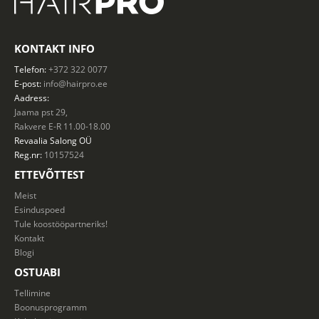
KONTAKT INFO
Telefon:
+372 322 0077
E-post:
info@hairpro.ee
Aadress:
Jaama pst 29,
Rakvere E-R 11.00-18.00
Revaalia Salong
OÜ
Reg.nr:
10157524
ETTEVÕTTEST
Meist
Esinduspoed
Tule koostööpartneriks!
Kontakt
Blogi
OSTUABI
Tellimine
Boonusprogramm